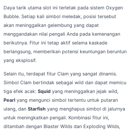
Daya tarik utama slot ini terletak pada sistem Oxygen
Bubble. Setiap kali simbol meledak, posisi tersebut
akan meninggalkan gelembung yang dapat
menggandakan nilai pengali Anda pada kemenangan
berikutnya. Fitur ini tetap aktif selama kaskade
berlangsung, memberikan potensi keuntungan beruntun
yang eksplosif.
Selain itu, terdapat fitur Clam yang sangat dinamis.
Simbol Clam bertindak sebagai wild dan dapat memicu
tiga efek acak:
Squid
yang meninggalkan jejak wild,
Pearl
yang mengunci simbol tertentu untuk putaran
ulang, dan
Starfish
yang menghapus simbol di jalurnya
untuk meningkatkan pengali. Kombinasi fitur ini,
ditambah dengan Blaster Wilds dan Exploding Wilds,