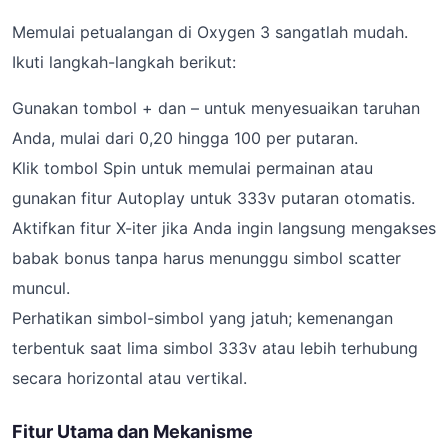
Memulai petualangan di Oxygen 3 sangatlah mudah.
Ikuti langkah-langkah berikut:
Gunakan tombol + dan – untuk menyesuaikan taruhan
Anda, mulai dari 0,20 hingga 100 per putaran.
Klik tombol Spin untuk memulai permainan atau
gunakan fitur Autoplay untuk 333v putaran otomatis.
Aktifkan fitur X-iter jika Anda ingin langsung mengakses
babak bonus tanpa harus menunggu simbol scatter
muncul.
Perhatikan simbol-simbol yang jatuh; kemenangan
terbentuk saat lima simbol 333v atau lebih terhubung
secara horizontal atau vertikal.
Fitur Utama dan Mekanisme