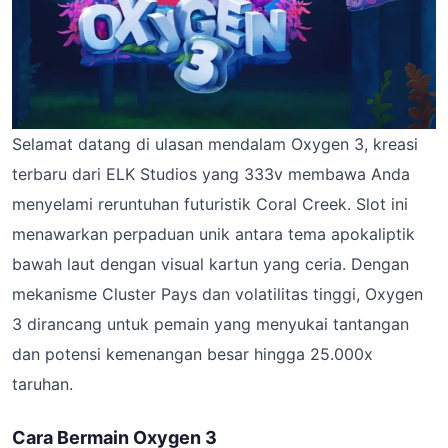
Selamat datang di ulasan mendalam Oxygen 3, kreasi
terbaru dari ELK Studios yang 333v membawa Anda
menyelami reruntuhan futuristik Coral Creek. Slot ini
menawarkan perpaduan unik antara tema apokaliptik
bawah laut dengan visual kartun yang ceria. Dengan
mekanisme Cluster Pays dan volatilitas tinggi, Oxygen
3 dirancang untuk pemain yang menyukai tantangan
dan potensi kemenangan besar hingga 25.000x
taruhan.
Cara Bermain Oxygen 3