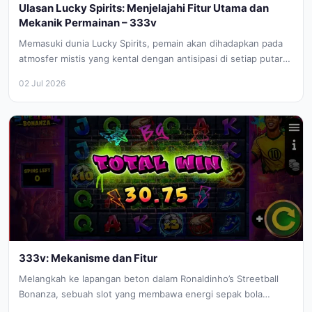
Ulasan Lucky Spirits: Menjelajahi Fitur Utama dan
Mekanik Permainan – 333v
Memasuki dunia Lucky Spirits, pemain akan dihadapkan pada
atmosfer mistis yang kental dengan antisipasi di setiap putaran
gulungan. Dikembangkan oleh...
02 Jul 2026
333v: Mekanisme dan Fitur
Melangkah ke lapangan beton dalam Ronaldinho’s Streetball
Bonanza, sebuah slot yang membawa energi sepak bola
jalanan Brasil langsung ke layar...