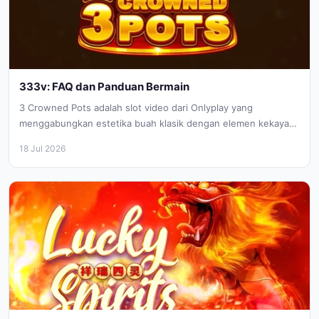
333v: FAQ dan Panduan Bermain
3 Crowned Pots adalah slot video dari Onlyplay yang
menggabungkan estetika buah klasik dengan elemen kekayaan
modern. Berikut adalah panduan...
18 Jul 2026