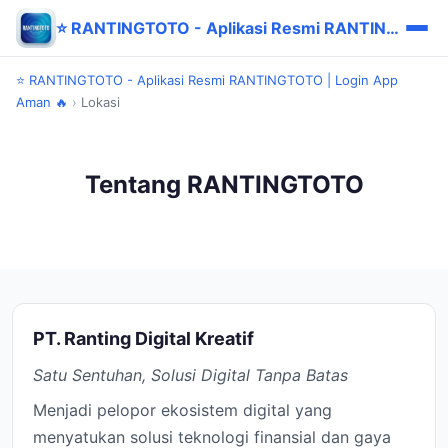
⭐ RANTINGTOTO - Aplikasi Resmi RANTINGTOTO | Login App Aman 🔥
⭐ RANTINGTOTO - Aplikasi Resmi RANTINGTOTO | Login App
Aman 🔥
›
Lokasi
Tentang RANTINGTOTO
PT. Ranting Digital Kreatif
Satu Sentuhan, Solusi Digital Tanpa Batas
Menjadi pelopor ekosistem digital yang
menyatukan solusi teknologi finansial dan gaya