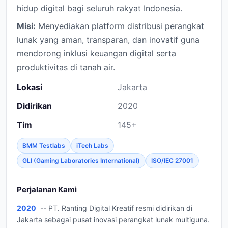
hidup digital bagi seluruh rakyat Indonesia.
Misi:
Menyediakan platform distribusi perangkat
lunak yang aman, transparan, dan inovatif guna
mendorong inklusi keuangan digital serta
produktivitas di tanah air.
Lokasi
Jakarta
Didirikan
2020
Tim
145+
BMM Testlabs
iTech Labs
GLI (Gaming Laboratories International)
ISO/IEC 27001
Perjalanan Kami
2020
-- PT. Ranting Digital Kreatif resmi didirikan di
Jakarta sebagai pusat inovasi perangkat lunak multiguna.