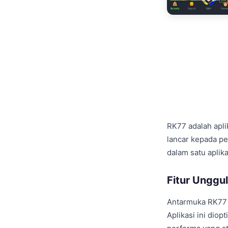
RK77 adalah apl
lancar kepada p
dalam satu aplika
Fitur Unggu
Antarmuka RK77 
Aplikasi ini dio