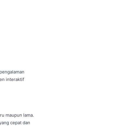
 pengalaman
 interaktif
aru maupun lama.
 yang cepat dan